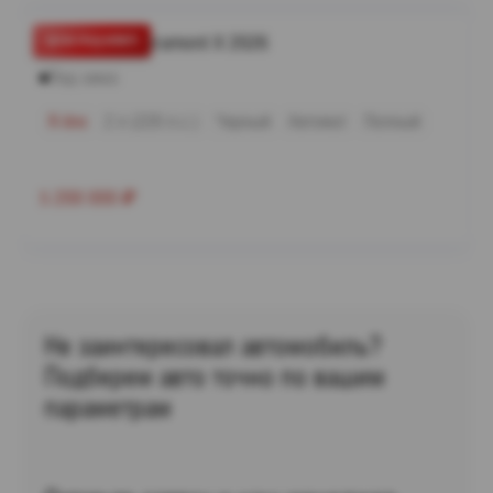
Volkswagen Teramont X 2026
Под заказ
R-line
2 л (220 л.с.)
Черный
Автомат
Полный
5 200 000
₽
Не заинтересовал автомобиль?
Подберем авто точно по вашим
параметрам