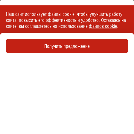
Наш сайт использует файлы cookie, чтобы улучшить работу
сайта, повысить его эффективность и удобство. Оставаясь на
сайте, вы соглашаетесь на использование
файлов cookie
.
Понятно
Получить предложение
Автомобили в наличии
Автомобили под заказ
Продать автомобиль
Финансовые услуги