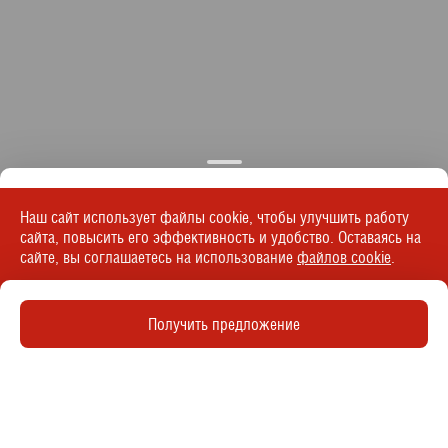
Наш сайт использует файлы cookie, чтобы улучшить работу
сайта, повысить его эффективность и удобство. Оставаясь на
сайте, вы соглашаетесь на использование
файлов cookie
.
Понятно
Получить предложение
Автомобили в наличии