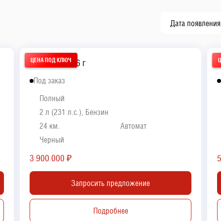
Дата появления
GAC GS8 2026 г
V
Под заказ
Полный
2 л (231 л.с.), Бензин
24 км.
Автомат
Черный
3 900 000
₽
Запросить предложение
Подробнее