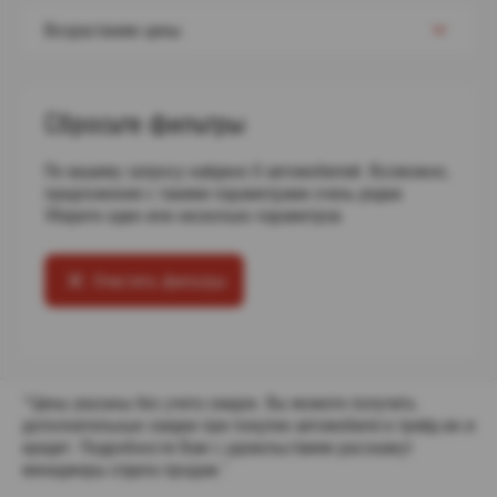
Возрастанию цены
Сбросьте фильтры
По вашему запросу найдено 0 автомобилей. Возможно,
предложения с такими параметрами очень редки.
Уберите один или несколько параметров.
Очистить фильтры
*Цены указаны без учета скидок. Вы можете получить
дополнительные скидки при покупке автомобиля в трейд-ин и
кредит. Подробности Вам с удовольствием расскажут
менеджеры отдела продаж."