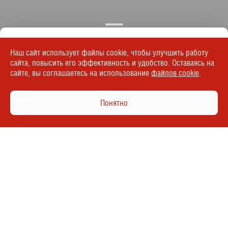
Отзывы о работе дилерского центра
Наш сайт использует файлы cookie, чтобы улучшить работу
сайта, повысить его эффективность и удобство. Оставаясь на
сайте, вы соглашаетесь на использование
файлов cookie
.
20.07.2026
Юлия С.
Понятно
Купила в карс плюс Митсубиси Аутлегдер у Никиты ,
осталась очень довольна ! Буду рекомендовать своим
друзьям и знакомым
Все отзывы