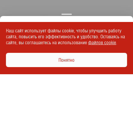
Отзывы о работе дилерского центра
Наш сайт использует файлы cookie, чтобы улучшить работу
сайта, повысить его эффективность и удобство. Оставаясь на
сайте, вы соглашаетесь на использование
файлов cookie
.
20.07.2026
Юлия С.
Понятно
Купила в карс плюс Митсубиси Аутлегдер у Никиты ,
осталась очень довольна ! Буду рекомендовать своим
друзьям и знакомым
Все отзывы