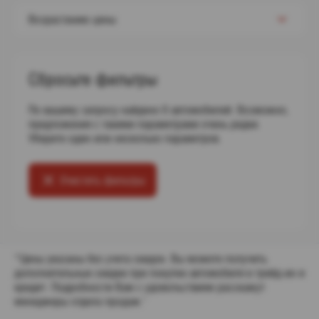
Возрастанию цены
Сбросьте фильтры
По вашему запросу найдено 0 автомобилей. Возможно,
предложения с такими параметрами очень редки.
Уберите один или несколько параметров.
Очистить фильтры
*Цены указаны без учета скидок. Вы можете получить
дополнительные скидки при покупке автомобиля в трейд-ин и
кредит. Подробности Вам с удовольствием расскажут
менеджеры отдела продаж."