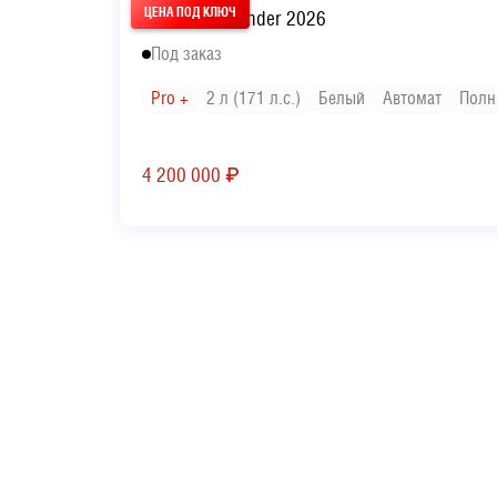
Toyota Wildlander 2026
Под заказ
Pro +
2 л (171 л.с.)
Белый
Автомат
Полн
4 200 000
₽