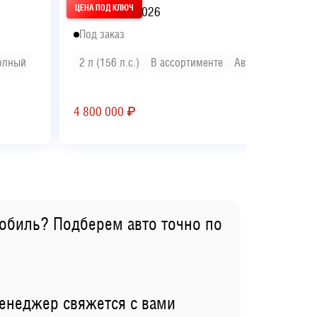
Mazda CX 5 2026
Под заказ
олный
2 л (156 л.с.)
В ассортименте
Автомат
Полны
4 800 000
₽
обиль? Подберем авто точно по
менеджер свяжется с вами