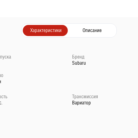
Характеристики
Описание
ыпуска
Бренд
Subaru
во
н
сть
Трансмиссия
с.
Вариатор