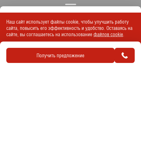
Наш сайт использует файлы cookie, чтобы улучшить работу
сайта, повысить его эффективность и удобство. Оставаясь на
сайте, вы соглашаетесь на использование
файлов cookie
.
Понятно
Получить предложение
Автомобили в наличии
Автомобили под заказ
Продать автомобиль
Финансовые услуги