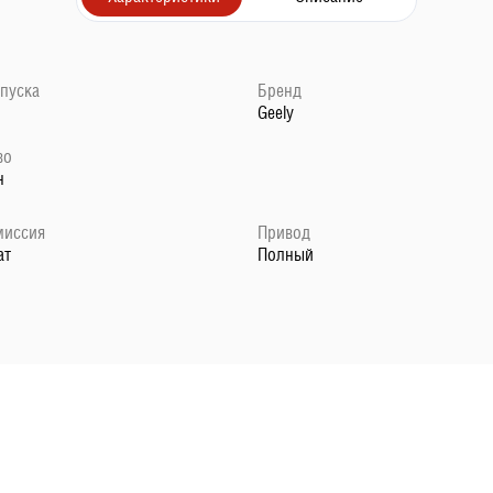
ыпуска
Бренд
Geely
во
н
миссия
Привод
ат
Полный