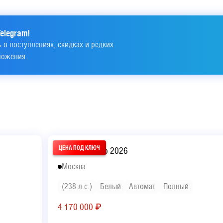
elegram!
 о поступлениях, скидках и редких 
ложения.
Geely Monjaro 2026
Москва
(238 л.с.)
Белый
Автомат
Полный
4 170 000
₽