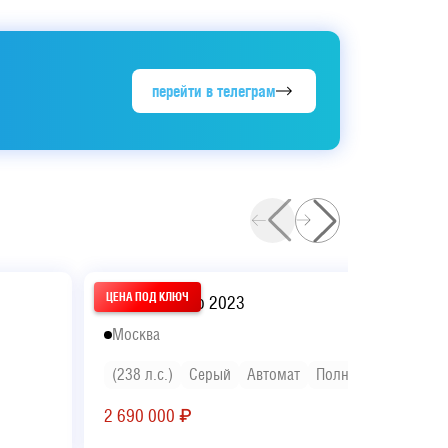
перейти в телеграм
Geely Monjaro 2023
Москва
(238 л.с.)
Серый
Автомат
Полный
2 690 000
₽