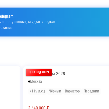
elegram!
 о поступлениях, скидках и редких 
ложения.
Hyundai Elantra 2026
Москва
(115 л.с.)
Чёрный
Вариатор
Передний
2 540 000
₽