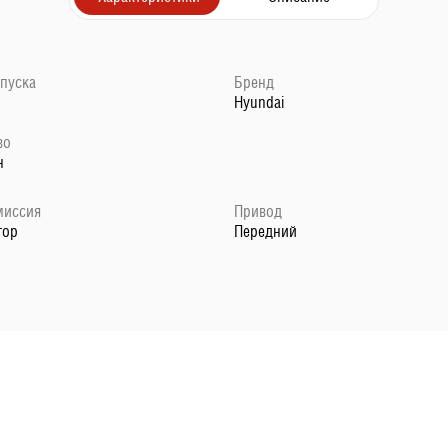
ыпуска
Бренд
Hyundai
во
н
миссия
Привод
тор
Передний