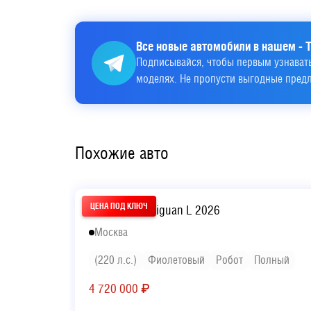
Все новые автомобили в нашем - T
Подписывайся, чтобы первым узнавать
моделях. Не пропусти выгодные пред
Похожие авто
Volkswagen Tiguan L 2026
Москва
(220 л.с.)
Фиолетовый
Робот
Полный
4 720 000
₽