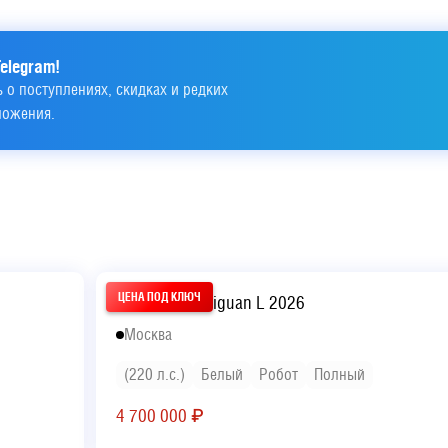
elegram!
 о поступлениях, скидках и редких 
ложения.
Volkswagen Tiguan L 2026
Москва
(220 л.с.)
Белый
Робот
Полный
4 700 000
₽