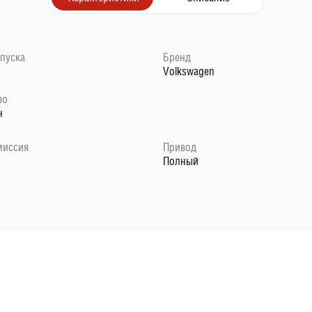
ыпуска
Бренд
Volkswagen
во
н
миссия
Привод
Полный