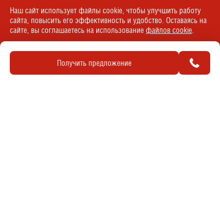
Наш сайт использует файлы cookie, чтобы улучшить работу
сайта, повысить его эффективность и удобство. Оставаясь на
сайте, вы соглашаетесь на использование
файлов cookie
.
Понятно
Получить предложение
Автомобили в наличии
Автомобили под заказ
Продать автомобиль
Финансовые услуги
О компании